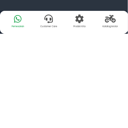
Pemesanan
Customer Care
Produk Kita
Katalog Motor
Tentang Kami
YSP Motorindo Parts adalah Distributor resmi dari PT.
FCC Indonesia dan Exedy Manufacturing Indonesia,
Memiliki misi untuk mendistribusikan suku cadang
Sepeda Motor yang memiliki kualitas Setara Original
kepada para pengguna sepeda motor.
YSP juga merupakan salah satu Supplier spareparts
sepeda motor terbesar yang ada di Indonesia,
dengan kualitas setara original membuat kita