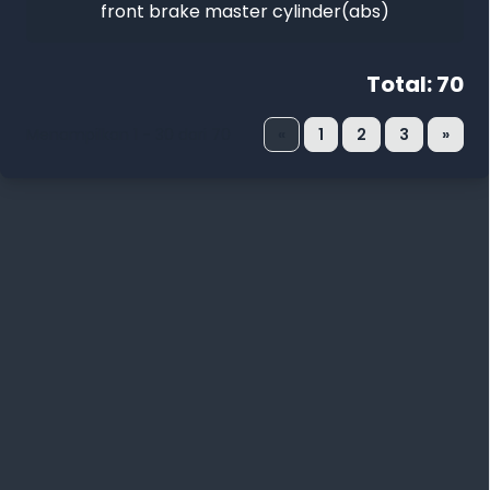
front brake master cylinder(abs)
Total: 70
Menampilkan 1 - 30 dari 70
«
1
2
3
»