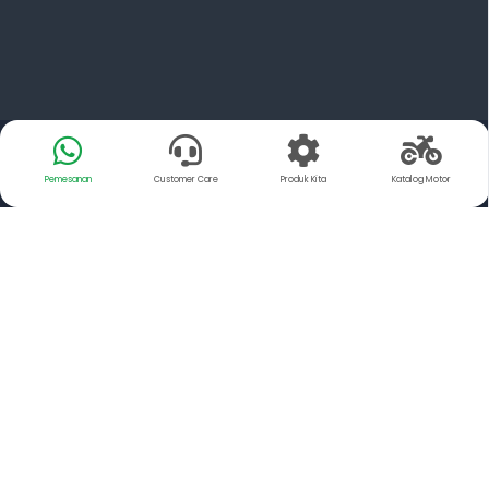
Pemesanan
Customer Care
Produk Kita
Katalog Motor
Tentang Kami
YSP Motorindo Parts adalah Distributor resmi dari PT.
FCC Indonesia dan Exedy Manufacturing Indonesia,
Memiliki misi untuk mendistribusikan suku cadang
Sepeda Motor yang memiliki kualitas Setara Original
kepada para pengguna sepeda motor.