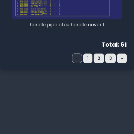
handle pipe atau handle cover 1
Total: 61
Menampilkan 1 - 30 dari 61
«
1
2
3
»