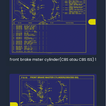
front brake mster cylinder(CBS atau CBS ISS) 1