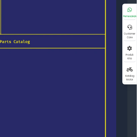
Pemesanan
Customer
Care
Produk
Kita
Katalog
Motor