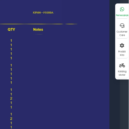
Pemesanan
Customer
Care
Produk
Kita
Katalog
Motor