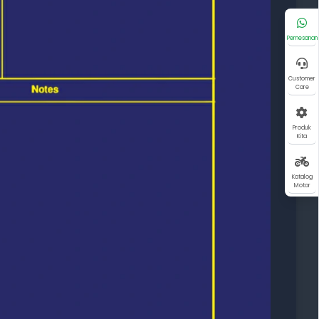
Pemesanan
Customer
Care
Produk
Kita
Katalog
Motor