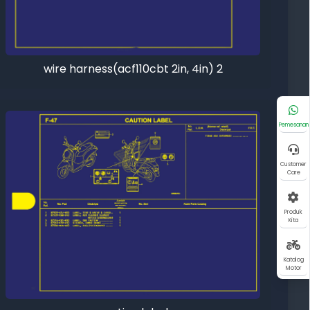
wire harness(acf110cbt 2in, 4in) 2
Pemesanan
Customer
Care
Produk
Kita
Katalog
Motor