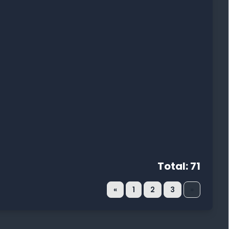
Total: 71
«
1
2
3
»