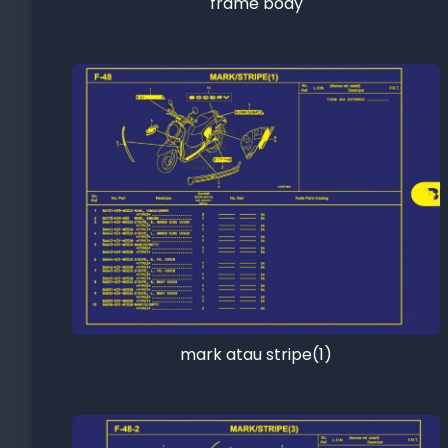
frame body
mark atau stripe(1)