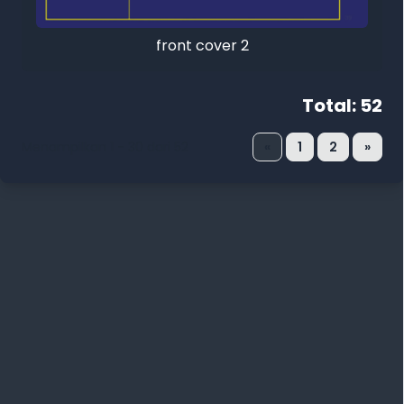
front cover 2
Total: 52
Menampilkan 1 - 30 dari 52
«
1
2
»