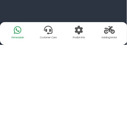
Pemesanan
Customer Care
Produk Kita
Katalog Motor
Tentang Kami
YSP Motorindo Parts adalah Distributor resmi dari PT.
FCC Indonesia dan Exedy Manufacturing Indonesia,
Memiliki misi untuk mendistribusikan suku cadang
Sepeda Motor yang memiliki kualitas Setara Original
kepada para pengguna sepeda motor.
YSP juga merupakan salah satu Supplier spareparts
sepeda motor terbesar yang ada di Indonesia,