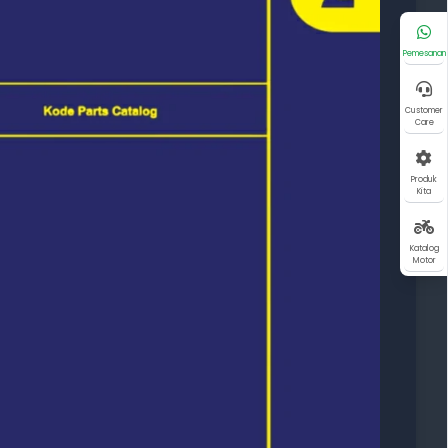
Pemesanan
Customer
Care
Produk
Kita
Katalog
Motor