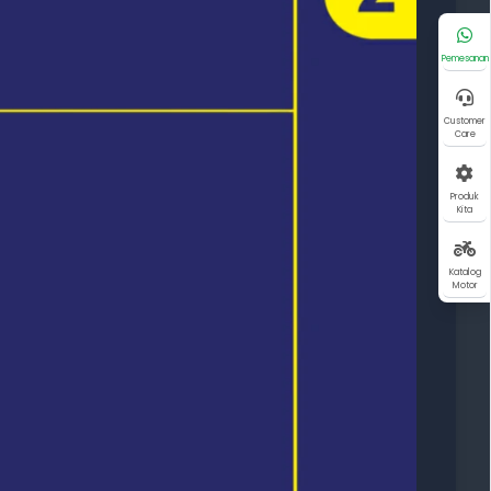
Pemesanan
Customer
Care
Produk
Kita
Katalog
Motor