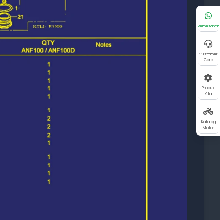
Pemesanan
Customer
Care
Produk
Kita
Katalog
Motor