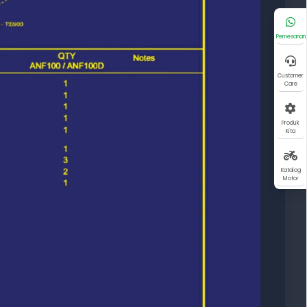
Pemesanan
Customer
Care
Produk
Kita
Katalog
Motor