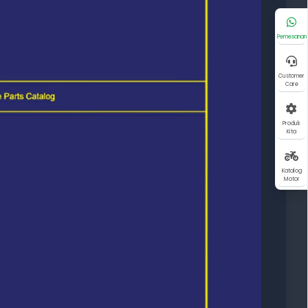
Pemesanan
Customer
Care
Produk
Kita
Katalog
Motor