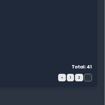
Total: 41
«
1
2
»