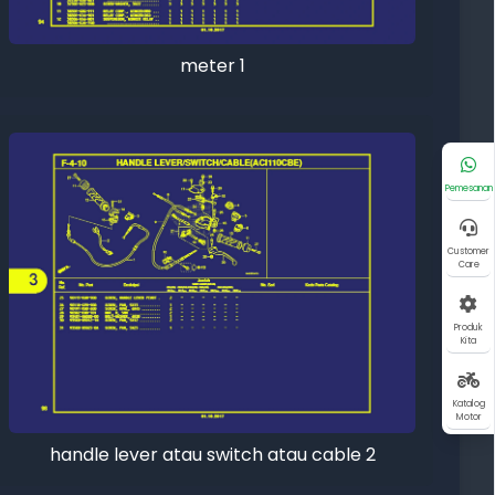
meter 1
Pemesanan
Customer
Care
Produk
Kita
Katalog
Motor
handle lever atau switch atau cable 2