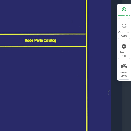
Pemesanan
Customer
Care
Produk
Kita
Katalog
Motor