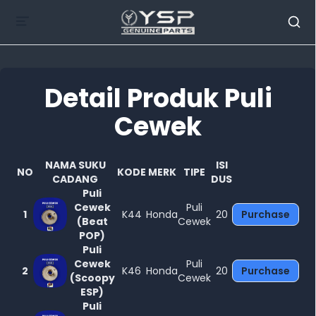
Detail Produk Puli
Cewek
Tutup
NAMA SUKU
ISI
NO
KODE
MERK
TIPE
CADANG
DUS
Puli
Cewek
Puli
1
K44
Honda
20
Purchase
(Beat
Cewek
POP)
Puli
Cewek
Puli
2
K46
Honda
20
Purchase
(Scoopy
Cewek
ESP)
Puli