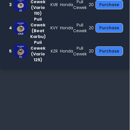
Cewek
Puli
3
KVB
Honda
20
Purchase
(Vario
Cewek
110)
Puli
Cewek
Puli
4
KVY
Honda
20
Purchase
(Beat
Cewek
Karbu)
Puli
Cewek
Puli
5
KZR
Honda
20
Purchase
(Vario
Cewek
125)