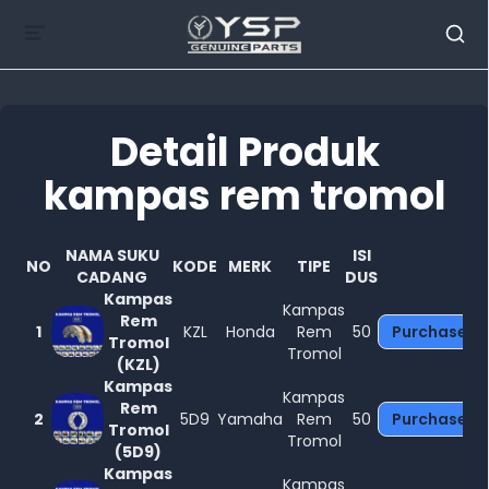
Detail Produk
kampas rem tromol
Tutup
NAMA SUKU
ISI
NO
KODE
MERK
TIPE
CADANG
DUS
Kampas
Kampas
Rem
1
KZL
Honda
Rem
50
Purchase
Tromol
Tromol
(KZL)
Kampas
Kampas
Rem
2
5D9
Yamaha
Rem
50
Purchase
Tromol
Tromol
(5D9)
Kampas
Kampas