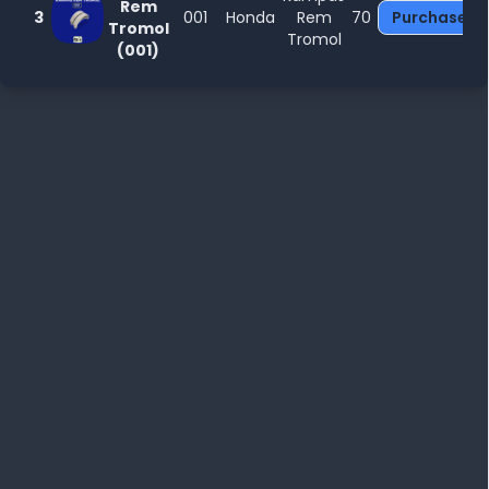
Rem
3
001
Honda
Rem
70
Purchase
Tromol
Tromol
(001)