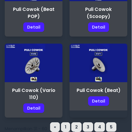
Puli Cowok (Beat
Puli Cowok
POP)
(Scoopy)
Detail
Detail
Puli Cowok (Vario
Puli Cowok (Beat)
110)
Detail
Detail
«
1
2
3
4
5
Menampilkan 31 - 60