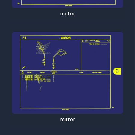
meter
mirror