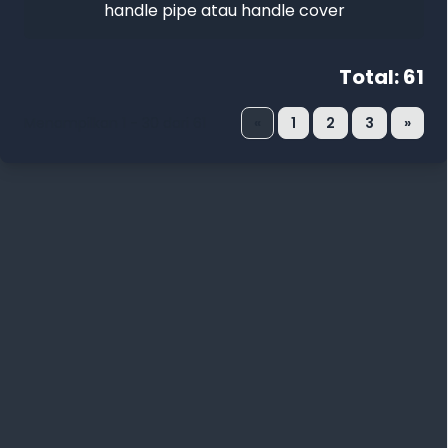
handle pipe atau handle cover
Total: 61
Menampilkan 1 - 30 dari 61
«
1
2
3
»