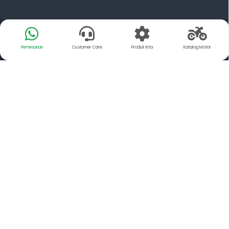
Pemesanan
Customer Care
Produk Kita
Katalog Motor
Tentang Kami
YSP Motorindo Parts adalah Distributor resmi dari PT.
FCC Indonesia dan Exedy Manufacturing Indonesia,
Memiliki misi untuk mendistribusikan suku cadang
Sepeda Motor yang memiliki kualitas Setara Original
kepada para pengguna sepeda motor.
YSP juga merupakan salah satu Supplier spareparts
sepeda motor terbesar yang ada di Indonesia,
dengan kualitas setara original membuat kita