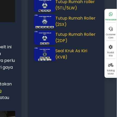
Tutup Rumah roller
(5TL/5LW)
Tutup Rumah Roller
Pemesanan
(2SX)
Tutup Rumah Roller
Customer
Care
(2DP)
lt ini
Seal Kruk As Kiri
a
Produk
(KVB)
Kita
a perlu
ri gaya
Katalog
Motor
etakan
p
 atau