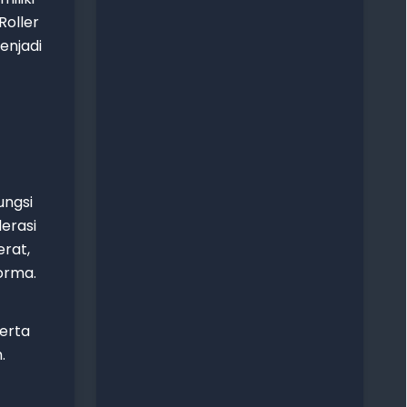
Roller
enjadi
ungsi
erasi
erat,
orma.
erta
.