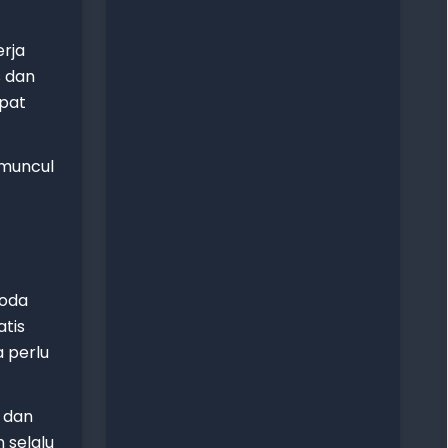
rja
 dan
apat
 muncul
roda
tis
 perlu
 dan
 selalu