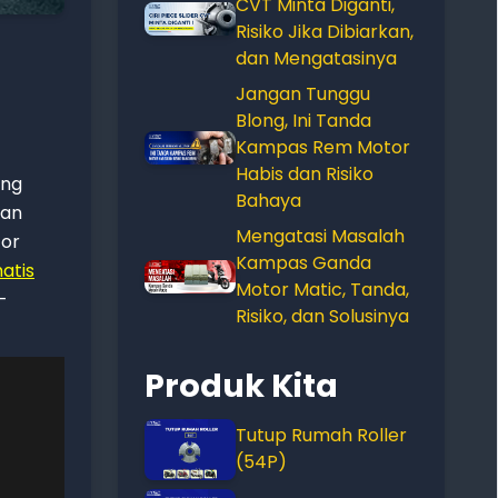
CVT Minta Diganti,
Risiko Jika Dibiarkan,
dan Mengatasinya
Jangan Tunggu
Blong, Ini Tanda
Kampas Rem Motor
Habis dan Risiko
ang
Bahaya
gan
Mengatasi Masalah
tor
Kampas Ganda
atis
Motor Matic, Tanda,
–
Risiko, dan Solusinya
Produk Kita
Tutup Rumah Roller
(54P)