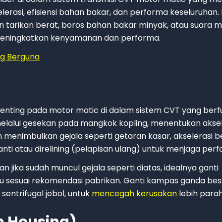
rasi, efisiensi bahan bakar, dan performa keseluruhan. 
n tarikan berat, boros bahan bakar minyak, atau suara m
 meningkatkan kenyamanan dan performa.
ng Berguna
nting pada motor matic di dalam sistem CVT yang berf
elalui gesekan pada mangkok kopling, menentukan aksel
n menimbulkan gejala seperti getaran kasar, akselerasi b
ti atau direlining (pelapisan ulang) untuk menjaga perf
 jika sudah muncul gejala seperti diatas, idealnya ganti
au sesuai rekomendasi pabrikan. Ganti kampas ganda bes
sentrifugal jebol, untuk
mencegah kerusakan
lebih parah
h Housing)