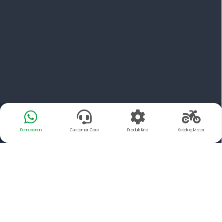
Pemesanan
Customer Care
Produk Kita
Katalog Motor
Tentang Kami
YSP Motorindo Parts adalah Distributor resmi dari PT.